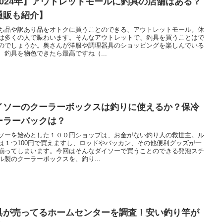
2024年】アウトレットモールに釣具の店舗はある？
通販も紹介】
ち品や訳あり品をオトクに買うことのできる、アウトレットモール。休
は多くの人で賑わいます。そんなアウトレットで、釣具を買うことはで
のでしょうか。奥さんが洋服や調理器具のショッピングを楽しんでいる
、釣具を物色できたら最高ですね（...
イソーのクーラーボックスは釣りに使えるか？保冷
ーラーバックは？
ソーを始めとした１００円ショップは、お金がない釣り人の救世主。ル
は１つ100円で買えますし、ロッドやバッカン、その他便利グッズが一
揃ってしまいます。今回はそんなダイソーで買うことのできる発泡スチ
ル製のクーラーボックスを、釣り...
具が売ってるホームセンターを調査！安い釣り竿が