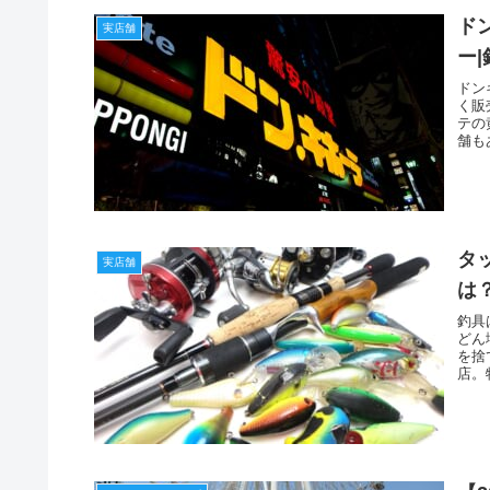
ド
実店舗
ー
ドン
く販
テの
舗も
タ
実店舗
は
釣具
どん
を捨
店。