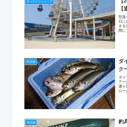
【
オンラインショップ
【
型落
日に
きる
間に
ダ
実店舗
ク
ダイ
アー
通り
ロー
釣
実店舗