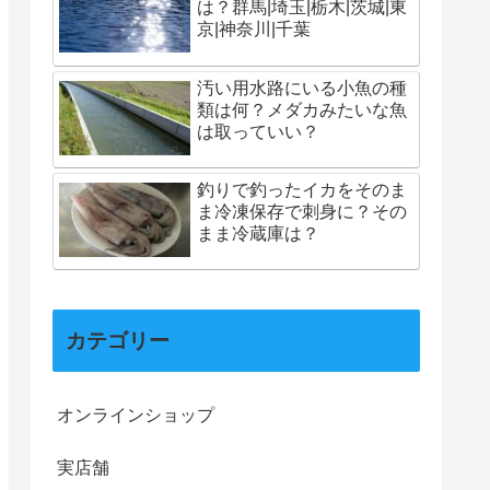
は？群馬|埼玉|栃木|茨城|東
京|神奈川|千葉
汚い用水路にいる小魚の種
類は何？メダカみたいな魚
は取っていい？
釣りで釣ったイカをそのま
ま冷凍保存で刺身に？その
まま冷蔵庫は？
カテゴリー
オンラインショップ
実店舗