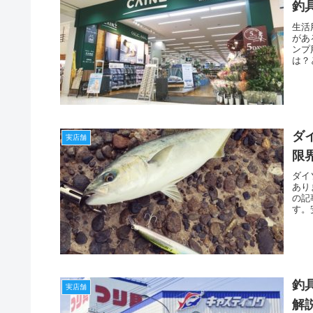
釣
生活
があ
ンプ
は？
ダ
実店舗
限
ダイ
あり
の記
す。
釣
実店舗
解