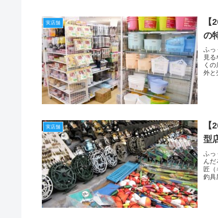
【
実店舗
の
ふっ
見る
くの
外と
【
実店舗
型
ふっ
んだ
匠（
釣具