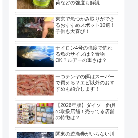
荷などの強度も解説
東京で魚つかみ取りができ
るおすすめスポット10選！
子供も大喜び！
ナイロン4号の強度で釣れ
る魚のサイズは？青物
OK？ルアーの重さは？
一つテンヤの餌はスーパー
で買える？エビ以外のおす
すめも紹介します！
【2026年版】ダイソー釣具
の取扱店舗！売ってる店舗
の特徴は？
関東の遊漁券がいらない川