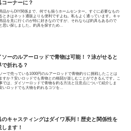
具コーナーに？
用品からDIY関係まで、何でも揃うホームセンター。すぐに必要なもの
るときはネット通販よりも便利ですよね。私もよく通っています。キャ
用品を見に行くのが特に好きなのですが、それならば釣具もあるので
と思い探しました。釣具を探すため...
イソーのルアーロッドで青物は可能！？泳がせると
界で折れる？
ソーで売っている1000円のルアーロッドで青物釣りに挑戦したことは
ますか？安いロッドでも青物との格闘が楽しむことができるんです。こ
事では、ダイソーロッドで青物を釣る方法と注意点について紹介しま
安いロッドでも大物を釣れるコツを...
具のキャスティングはダイワ系列！歴史と関係性を
説します！