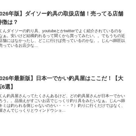
2026年版】ダイソー釣具の取扱店舗！売ってる店舗
特徴は？
くんダイソーの釣り具、youtubeとかtwitterでよく紹介されているのを
なぁ。安いけど結構釣れるって聞くから買ってみたい。。でもうちの近
店舗にはなかったし、どこに行けば売っているのかな。。じんべ師匠以
売っているお店少な...
2026年最新版】日本一でかい釣具屋はここだ！【大
店6選】
くん釣具屋さんってたくさんあるけど、どの釣具屋さんが日本一でかい
ろう。。品揃えがすごいお店でじっくり釣り具をみたいなぁ。じんべ師
キミは釣られる側じゃないのかい・・・？）釣りに行くだけではなく、
屋さんでじっくりとウィンドウショ...