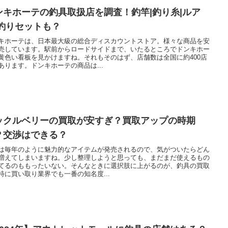
ンキホーテの釣具取扱店を調査！釣竿|釣り糸|ルア
|釣りセットも？
キホーテは、日本最大級の総合ディスカウントストア。様々な商品を安
売しています。駅前からロードサイドまで、いたるところでドンキホー
黄色い看板を見かけますね。それもそのはず、店舗数は全国に約400店
あります。ドンキホーテの商品は...
ックルベリーの買取が安すぎ？買取アップの時期
？交渉はできる？
は毎年のように魅力的なアイテムが発売されるので、気がついたらどん
増えてしまいますね。少し整理しようと思っても、まだまだ使えるもの
てるのももったいない。そんなときに選択肢に上がるのが、釣具の買取
特に買い取り業界でも一番の知名度...