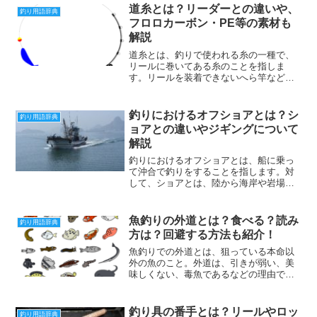
をつけることで、魚を同時に釣ることが
道糸とは？リーダーとの違いや、
釣り用語辞典
できるというメリットがで...
フロロカーボン・PE等の素材も
解説
道糸とは、釣りで使われる糸の一種で、
リールに巻いてある糸のことを指しま
す。リールを装着できないへら竿などの
延べ竿の場合は、穂先に結ぶ糸のことを
道糸と呼びます。道糸の先に、ハリスや
リーダーと呼ばれる糸を繋ぎ、その先に
釣りにおけるオフショアとは？シ
釣り用語辞典
仕掛けを接続するのが一般的...
ョアとの違いやジギングについて
解説
釣りにおけるオフショアとは、船に乗っ
て沖合で釣りをすることを指します。対
して、ショアとは、陸から海岸や岩場な
どで釣りをすることを指します。オフシ
ョアとショアでは、釣り方やターゲット
魚が異なります。オフショアジギングと
魚釣りの外道とは？食べる？読み
釣り用語辞典
はオフショアジギングとは...
方は？回避する方法も紹介！
魚釣りでの外道とは、狙っている本命以
外の魚のこと。外道は、引きが弱い、美
味しくない、毒魚であるなどの理由で嫌
われます。しかし、外道だからといって
すべて捨ててしまうのはもったいないで
す。外道にも美味しい魚や珍しい魚がた
釣り具の番手とは？リールやロッ
釣り用語辞典