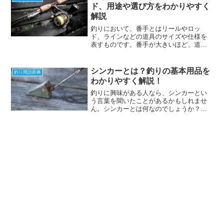
くさんいますよ。 外道の...
ド、用途や選び方をわかりやすく
解説
釣りにおいて、番手とはリールやロッ
ド、ラインなどの道具のサイズや仕様を
表すものです。番手が大きいほど、道具
の大きさや強度が高くなります。逆に、
番手が小さいほど、道具の小ささや繊細
さが高まります。リールの番手スピニン
シンカーとは？釣りの基本用品を
釣り用語辞典
グリールには、1000番か...
わかりやすく解説！
釣りに興味がある人なら、シンカーとい
う言葉を聞いたことがあるかもしれませ
ん。シンカーとは何なのでしょうか？ま
た、どんな役割があるのでしょうか？今
回は、釣りの初心者にもわかりやすくシ
ンカーについて解説します。シンカーと
は何か？シンカーとは、釣...