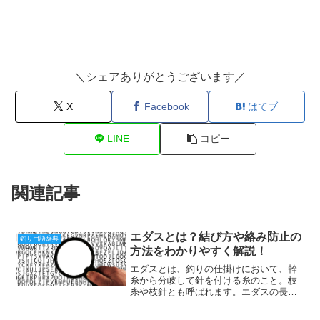
＼シェアありがとうございます／
X
Facebook
はてブ
LINE
コピー
関連記事
エダスとは？結び方や絡み防止の
釣り用語辞典
方法をわかりやすく解説！
エダスとは、釣りの仕掛けにおいて、幹
糸から分岐して針を付ける糸のこと。枝
糸や枝針とも呼ばれます。エダスの長さ
や本数、結び方によって、仕掛けの特徴
や釣果が変わります。複数のエダスに針