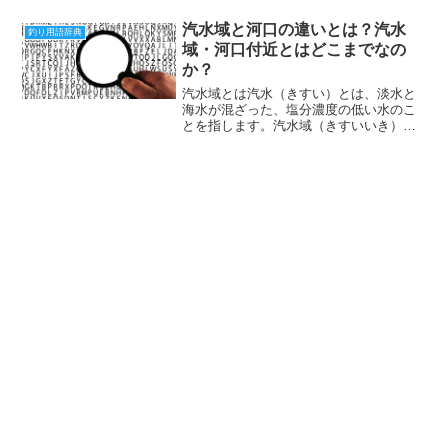
かりやすい内容です。バイトをマスター
して、釣果をアップさせましょう！バイ
汽水域と河口の違いとは？汽水
釣り用語辞典
トとは何か？釣り用語のバ...
域・河口付近とはどこまでなの
か？
汽水域とは汽水（きすい）とは、淡水と
海水が混ざった、塩分濃度の低い水のこ
とを指します。汽水域（きすいいき）
は、河川や湖沼などの淡水と海水が混ざ
って、汽水となっている区域のこと。汽
水域は、川で暮らす生物、海で暮らす生
物にとっては厳しい環境。塩...