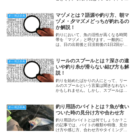
やカワハギなどの硬い歯で付け餌を噛み
切る魚が多くいます。餌取りは特にマダ
イ釣りやグレ釣りなど、さしエサを使う
マヅメとは？語源や釣り方、朝マ
釣り用語辞典
釣りで厄介な存在です。...
ヅメ・夕マズメどっちが釣れるの
か解説！
釣りにおいて、魚の活性が高くなる時間
帯を「マヅメ」と呼びます。一般的に
は、日の出前後と日没前後の1日2回がマ
ヅメとされています。この時間帯は魚の
ご飯時であり、餌を求めて動き回るた
め、釣り人にとっては無視できません。
リールのスプールとは？深さの違
釣り用語辞典
「マヅメ」という言葉の語源...
いや釣り糸が滑らない結び方も解
説！
釣りを始めたばかりの人にとって、リー
ルのスプールという言葉は聞きなれない
かもしれません。しかし、スプールは釣
りの楽しさや効率に大きく影響する重要
な部品です。この記事では、スプールの
役割と選び方を釣り初心者にわかりやす
釣り用語のバイトとは？魚が食い
釣り用語辞典
く解説します。スプールと...
ついた時の見分け方や合わせ方
釣り用語のバイトとは何でしょうか？こ
の記事では、バイトの種類や特徴、見分
け方や感じ方、合わせ方やタイミングな
どを徹底解説します。釣り初心者でも分