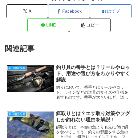
X
Facebook
はてブ
LINE
コピー
関連記事
釣り具の番手とは？リールやロッ
釣り用語辞典
ド、用途や選び方をわかりやすく
解説
釣りにおいて、番手とはリールやロッ
ド、ラインなどの道具のサイズや仕様を
表すものです。番手が大きいほど、道具
の大きさや強度が高くなります。逆に、
番手が小さいほど、道具の小ささや繊細
さが高まります。リールの番手スピニン
餌取りとは？エサ取り対策やフグ
釣り用語辞典
グリールには、1000番か...
しか釣れない理由を解説！
餌取りとは、本命の魚よりも先に付け餌
を食べてしまう、釣りの邪魔をする魚の
ことです。 餌取りにはイシモチや、フグ